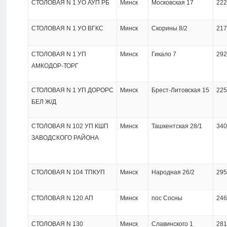
СТОЛОВАЯ N 1 УО АУП РБ
Минск
Московская 17
222
СТОЛОВАЯ N 1 УО ВГКС
Минск
Скорины 8/2
217
СТОЛОВАЯ N 1 УП
Минск
Гикало 7
292
АМКОДОР-ТОРГ
СТОЛОВАЯ N 1 УП ДОРОРС
Минск
Брест-Литовская 15
225
БЕЛ Ж/Д
СТОЛОВАЯ N 102 УП КШП
Минск
Ташкентская 28/1
340
ЗАВОДСКОГО РАЙОНА
СТОЛОВАЯ N 104 ТПКУП
Минск
Народная 26/2
295
СТОЛОВАЯ N 120 АП
Минск
пос Сосны
246
СТОЛОВАЯ N 130
Минск
Славинского 1
281