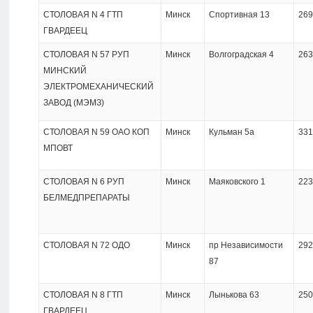
СТОЛОВАЯ N 4 ГТП
Минск
Спортивная 13
269
ГВАРДЕЕЦ
СТОЛОВАЯ N 57 РУП
Минск
Волгоградская 4
263
МИНСКИЙ
ЭЛЕКТРОМЕХАНИЧЕСКИЙ
ЗАВОД (МЭМЗ)
СТОЛОВАЯ N 59 ОАО КОП
Минск
Кульман 5а
331
МПОВТ
СТОЛОВАЯ N 6 РУП
Минск
Маяковского 1
223
БЕЛМЕДПРЕПАРАТЫ
СТОЛОВАЯ N 72 ОДО
Минск
пр Независимости
292
87
СТОЛОВАЯ N 8 ГТП
Минск
Лынькова 63
250
ГВАРДЕЕЦ