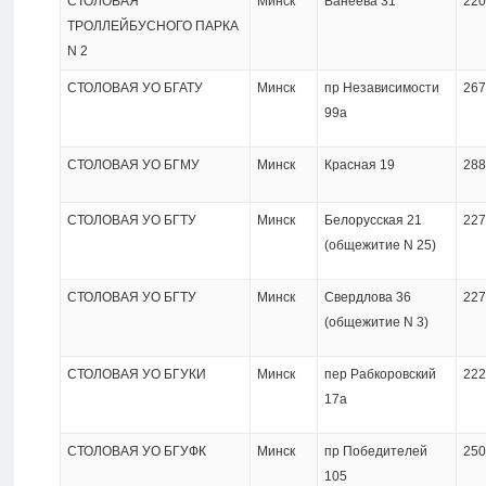
СТОЛОВАЯ
Минск
Ванеева 31
220
ТРОЛЛЕЙБУСНОГО ПАРКА
N 2
СТОЛОВАЯ УО БГАТУ
Минск
пр Независимости
267
99а
СТОЛОВАЯ УО БГМУ
Минск
Красная 19
288
СТОЛОВАЯ УО БГТУ
Минск
Белорусская 21
227
(общежитие N 25)
СТОЛОВАЯ УО БГТУ
Минск
Свердлова 36
227
(общежитие N 3)
СТОЛОВАЯ УО БГУКИ
Минск
пер Рабкоровский
222
17а
СТОЛОВАЯ УО БГУФК
Минск
пр Победителей
250
105