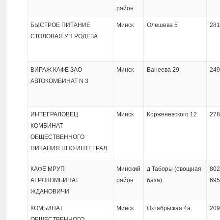
Разделы
район
БЫСТРОЕ ПИТАНИЕ
Минск
Олешева 5
281
Интернет-
СТОЛОВАЯ УП РОДЕЗА
магазины
Контакты
ВИРАЖ КАФЕ ЗАО
Минск
Ванеева 29
249
АВТОКОМБИНАТ N 3
Разделы
ИНТЕГРАЛОВЕЦ
Минск
Корженевского 12
278
КОМБИНАТ
ОБЩЕСТВЕННОГО
ПИТАНИЯ НПО ИНТЕГРАЛ
КАФЕ МРУП
Минский
д Таборы (овощная
802
АГРОКОМБИНАТ
район
база)
695
ЖДАНОВИЧИ
КОМБИНАТ
Минск
Октябрьская 4а
209
ОБЩЕСТВЕННОГО