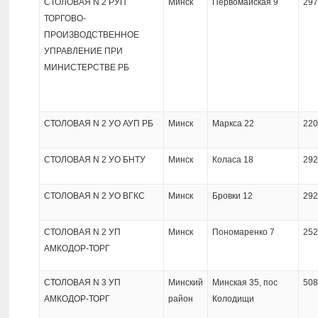
СТОЛОВАЯ N 2 РУП
Минск
Первомайская 9
297
ТОРГОВО-
ПРОИЗВОДСТВЕННОЕ
УПРАВЛЕНИЕ ПРИ
МИНИСТЕРСТВЕ РБ
СТОЛОВАЯ N 2 УО АУП РБ
Минск
Маркса 22
220
СТОЛОВАЯ N 2 УО БНТУ
Минск
Коласа 18
292
СТОЛОВАЯ N 2 УО ВГКС
Минск
Бровки 12
292
СТОЛОВАЯ N 2 УП
Минск
Пономаренко 7
252
АМКОДОР-ТОРГ
СТОЛОВАЯ N 3 УП
Минский
Минская 35, пос
508
АМКОДОР-ТОРГ
район
Колодищи