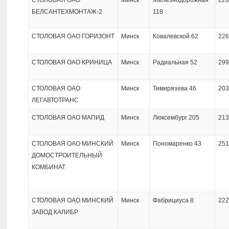
СТОЛОВАЯ ОАО
Минск
Железнодорожная
220
БЕЛСАНТЕХМОНТАЖ-2
118
СТОЛОВАЯ ОАО ГОРИЗОНТ
Минск
Ковалевской 62
226
СТОЛОВАЯ ОАО КРИНИЦА
Минск
Радиальная 52
299
СТОЛОВАЯ ОАО
Минск
Тимирязева 46
203
ЛЕГАВТОТРАНС
СТОЛОВАЯ ОАО МАПИД
Минск
Люксембург 205
213
СТОЛОВАЯ ОАО МИНСКИЙ
Минск
Пономаренко 43
251
ДОМОСТРОИТЕЛЬНЫЙ
КОМБИНАТ
СТОЛОВАЯ ОАО МИНСКИЙ
Минск
Фабрициуса 8
222
ЗАВОД КАЛИБР