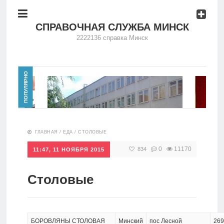
Услуги
СПРАВОЧНАЯ СЛУЖБА МИНСК
2222136 справка Минск
Доска
обьявлений
Справка
ПОПУЛЯРНО
—
2222136
Поиск
работы
Услуги
ГЛАВНАЯ
/
ЕДА
/
СТОЛОВЫЕ
Интернет-
0
11170
834
11:47, 11 НОЯБРЯ 2015
магазины
Доска
обьявлений
Столовые
Нотариальные
Школы, гимназии
Контакты
21096
28325
Поиск
работы
БОРОВЛЯНЫ СТОЛОВАЯ
Минский
пос Лесной
269