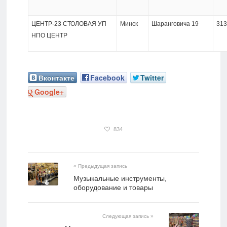
ЦЕНТР-23 СТОЛОВАЯ УП
Минск
Шаранговича 19
313
НПО ЦЕНТР
Вконтакте
Facebook
Twitter
Google+
834
« Предыдущая запись
Музыкальные инструменты,
оборудование и товары
Следующая запись »