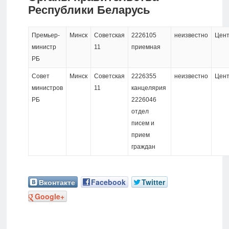
Разделы
Республики Беларусь
Интернет-
Премьер-
Минск
Советская
2226105
неизвестно
Цен
магазины
министр
11
приемная
РБ
Контакты
Совет
Минск
Советская
2226355
неизвестно
Цен
министров
11
канцелярия
РБ
2226046
Разделы
отдел
писем и
прием
граждан
Вконтакте
Facebook
Twitter
Google+